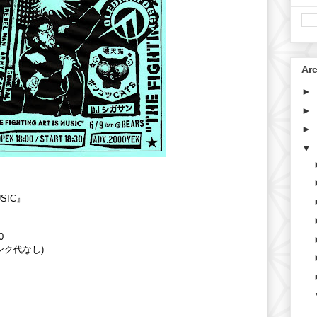
Ar
►
►
►
▼
USIC』
0
リンク代なし)