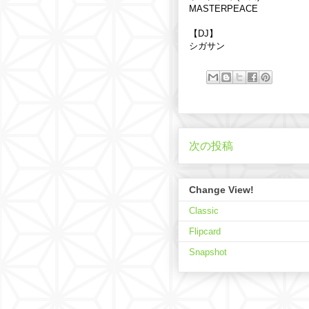
MASTERPEACE
【DJ】
シガサン
次の投稿
Change View!
Classic
Flipcard
Snapshot