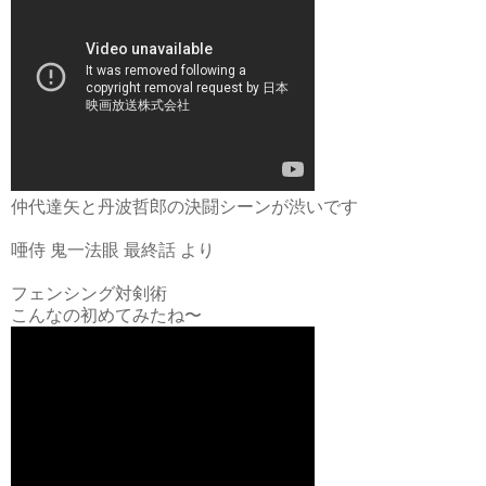
仲代達矢と丹波哲郎の決闘シーンが渋いです
唖侍 鬼一法眼 最終話 より
フェンシング対剣術
こんなの初めてみたね〜