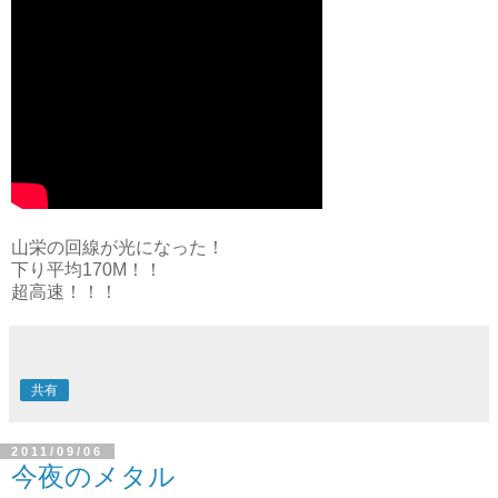
山栄の回線が光になった！
下り平均170M！！
超高速！！！
共有
2011/09/06
今夜のメタル