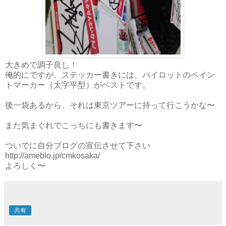
大きめで調子良し！
俺的にですが、ステッカー書きには、パイロットのペイン
トマーカー（太字平型）がベストです。
後一袋あるから、それは東京ツアーに持って行こうかな〜
また気まぐれでこっちにも書きます〜
ついでに自分ブログの宣伝させて下さい
http://ameblo.jp/cmkosaka/
よろしく〜
共有